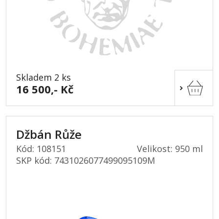
Skladem 2 ks
16 500,- Kč
Džbán Růže
Kód: 108151
Velikost: 950 ml
SKP kód:
7431026077499095109M