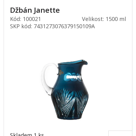
Džbán Janette
Kód: 100021
Velikost: 1500 ml
SKP kód:
7431273076379150109A
Skladem 1 ks