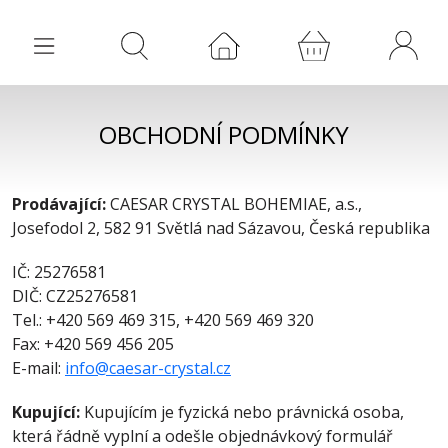
OBCHODNÍ PODMÍNKY
Prodávající:
CAESAR CRYSTAL BOHEMIAE, a.s.,
Josefodol 2, 582 91 Světlá nad Sázavou, Česká republika
IČ: 25276581
DIČ: CZ25276581
Tel.: +420 569 469 315, +420 569 469 320
Fax: +420 569 456 205
E-mail:
i
n
f
o
@
c
a
e
s
a
r
-
c
r
y
s
t
a
l
.
c
z
Kupující:
Kupujícím je fyzická nebo právnická osoba,
která řádně vyplní a odešle objednávkový formulář