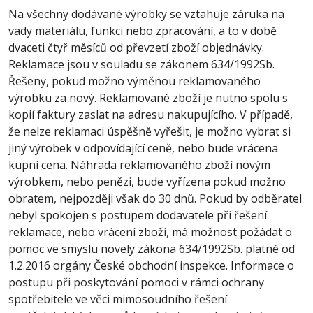
Na všechny dodávané výrobky se vztahuje záruka na
vady materiálu, funkci nebo zpracování, a to v době
dvaceti čtyř měsíců od převzetí zboží objednávky.
Reklamace jsou v souladu se zákonem 634/1992Sb.
Řešeny, pokud možno výměnou reklamovaného
výrobku za nový. Reklamované zboží je nutno spolu s
kopií faktury zaslat na adresu nakupujícího. V případě,
že nelze reklamaci úspěšně vyřešit, je možno vybrat si
jiný výrobek v odpovídající ceně, nebo bude vrácena
kupní cena. Náhrada reklamovaného zboží novým
výrobkem, nebo penězi, bude vyřízena pokud možno
obratem, nejpozději však do 30 dnů. Pokud by odběratel
nebyl spokojen s postupem dodavatele při řešení
reklamace, nebo vrácení zboží, má možnost požádat o
pomoc ve smyslu novely zákona 634/1992Sb. platné od
1.2.2016 orgány České obchodní inspekce. Informace o
postupu při poskytování pomoci v rámci ochrany
spotřebitele ve věci mimosoudního řešení