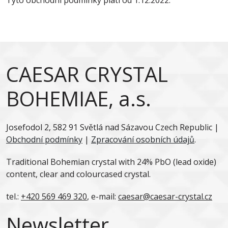
Tyto obchodní podmínky platí od 1.12.2022.
CAESAR CRYSTAL
BOHEMIAE, a.s.
Josefodol 2, 582 91 Světlá nad Sázavou Czech Republic |
Obchodní podmínky
|
Zpracování osobních údajů
.
Traditional Bohemian crystal with 24% PbO (lead oxide)
content, clear and colourcased crystal.
tel.:
+420 569 469 320
, e-mail:
caesar@caesar-crystal.cz
Newsletter