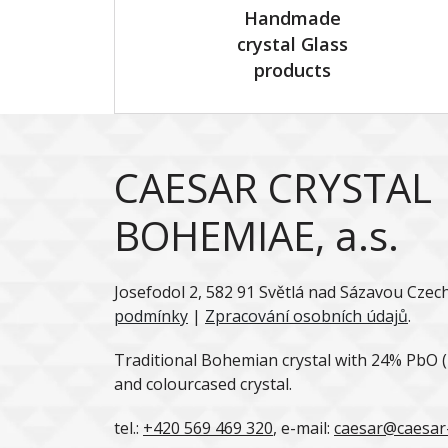
Handmade
crystal Glass
products
CAESAR CRYSTAL
BOHEMIAE, a.s.
Josefodol 2, 582 91 Světlá nad Sázavou Czec
podmínky
|
Zpracování osobních údajů
.
Traditional Bohemian crystal with 24% PbO (l
and colourcased crystal.
tel.:
+420 569 469 320
, e-mail:
caesar@caesar-