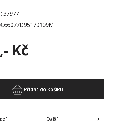
:
37977
C66077D95170109M
,- Kč
Přidat do košíku
ozí
Další